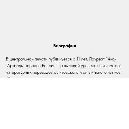
Биография
В центральной печати публикуется с 11 лет. Лауреат 14-ой
"Артиады народов России "за высокий уровень поэтических
литературных переводов с литовского и английского языков,
обогащающих русскую литературу малоизвестными
шедеврами литовской и американской литературы,
содействующих налаживанию подлинного диалога
культур". Гран-при литературного конкурса "Калининград -
Янтарный Берег 2020".
Лауреат национальной литературной премии "Поэт года
2019" 1-я премия в основной номинации.