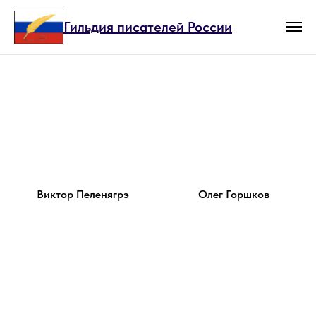
Гильдия писателей России
Виктор Пеленягрэ
Олег Горшков