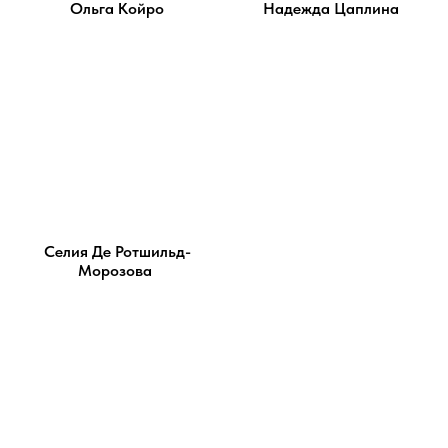
Ольга Койро
Надежда Цаплина
Селия Де Ротшильд-
Морозова